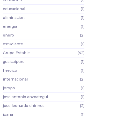
educacional
(1)
eliminacion
(1)
energia
(1)
enero
(2)
estudiante
(1)
Grupo Estable
(42)
guaicaipuro
(1)
heroico
(1)
internacional
(2)
joropo
(1)
jose antonio anzoategui
(1)
jose leonardo chirinos
(2)
juana
(1)