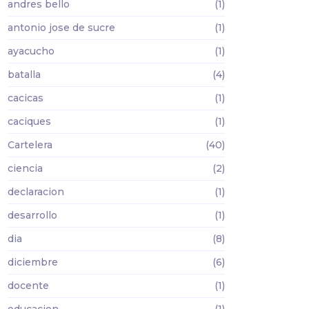
andres bello
(1)
antonio jose de sucre
(1)
ayacucho
(1)
batalla
(4)
cacicas
(1)
caciques
(1)
Cartelera
(40)
ciencia
(2)
declaracion
(1)
desarrollo
(1)
dia
(8)
diciembre
(6)
docente
(1)
educacion
(1)