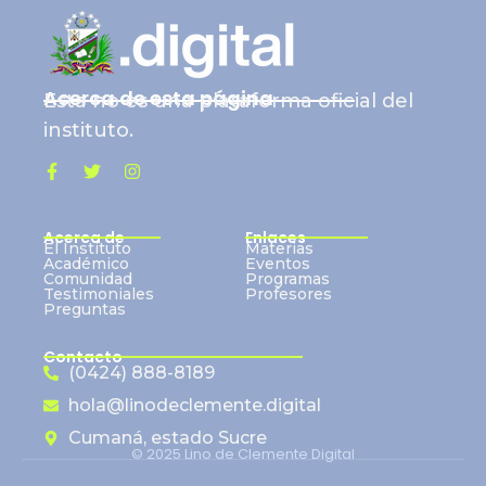
Acerca de esta página
Esta no es una plataforma oficial del
instituto.
Acerca de
Enlaces
El Instituto
Materias
Académico
Eventos
Comunidad
Programas
Testimoniales
Profesores
Preguntas
Contacto
(0424) 888-8189
hola@linodeclemente.digital
Cumaná, estado Sucre
© 2025 Lino de Clemente Digital