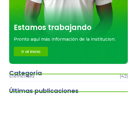
Estamos trabajando
Pronto aquí más información de la institucion.
Ir al inicio
Categoría
Efemérides
(42)
Últimas publicaciones