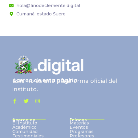
hola@linodeclemente.digital
Cumaná, estado Sucre
Acerca de esta página
Esta no es una plataforma oficial del
instituto.
Acerca de
Enlaces
El Instituto
Materias
Académico
Eventos
Comunidad
Programas
Testimoniales
Profesores