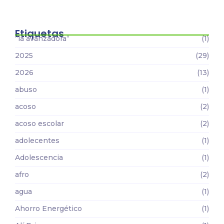
22 de marzo | día mundial del agua
Etiquetas
“la avanzadora“
(1)
2025
(29)
2026
(13)
abuso
(1)
acoso
(2)
acoso escolar
(2)
adolecentes
(1)
Adolescencia
(1)
afro
(2)
agua
(1)
Ahorro Energético
(1)