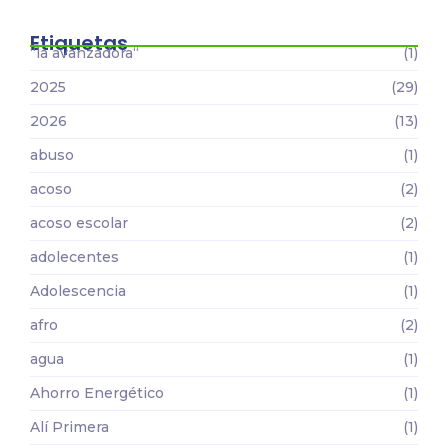
Etiquetas
“la avanzadora“
(1)
2025
(29)
2026
(13)
abuso
(1)
acoso
(2)
acoso escolar
(2)
adolecentes
(1)
Adolescencia
(1)
afro
(2)
agua
(1)
Ahorro Energético
(1)
Alí Primera
(1)