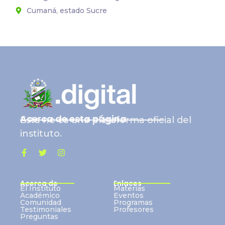
Cumaná, estado Sucre
Acerca de esta página
Esta no es una plataforma oficial del
instituto.
Acerca de
Enlaces
El Instituto
Materias
Académico
Eventos
Comunidad
Programas
Testimoniales
Profesores
Preguntas