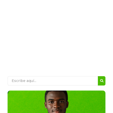
15 de marzo | declaración del
joropo como patrimonio
nacional
LINO DE CLEMENTE
Efemérides
Efemérides | UEIP. Almirante Lino de Clemente
Ver Publicación