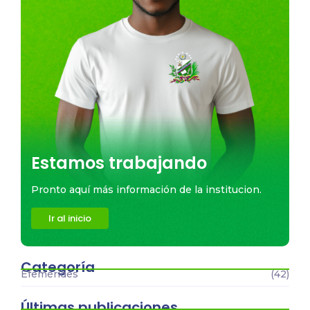
Estamos trabajando
Pronto aquí más información de la institucion.
Ir al inicio
Categoría
Efemérides
(42)
Últimas publicaciones