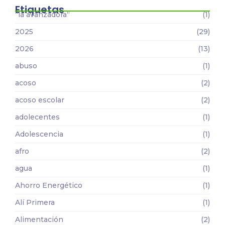
Etiquetas
“la avanzadora“
(1)
2025
(29)
2026
(13)
abuso
(1)
acoso
(2)
acoso escolar
(2)
adolecentes
(1)
Adolescencia
(1)
afro
(2)
agua
(1)
Ahorro Energético
(1)
Alí Primera
(1)
Alimentación
(2)