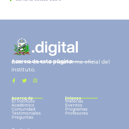
Acerca de esta página
Esta no es una plataforma oficial del
instituto.
Acerca de
Enlaces
El Instituto
Materias
Académico
Eventos
Comunidad
Programas
Testimoniales
Profesores
Preguntas